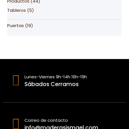
44
Productos
44
products
5
Tableros
5
products
19
Puertas
19
products
Lunes-Viernes 9h-14h 16h-19h
Sábados Cerramos
Correo de contacto
info@maderasismael.com