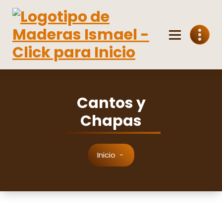
Saltar
al
contenido
Venta mayorista y minorista de madera
Cantos y
Chapas
Inicio
-