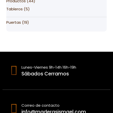
44
Productos
44
products
5
Tableros
5
products
19
Puertas
19
products
Lunes-Viernes 9h-14h 16h-19h
Sábados Cerramos
Correo de contacto
info@maderasismael.com