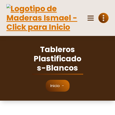
Saltar
al
contenido
Venta mayorista y minorista de madera
Tableros
Plastificado
s-Blancos
Inicio
-