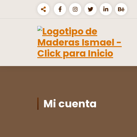
Saltar
al
contenido
Venta mayorista y minorista de
madera
Mi cuenta