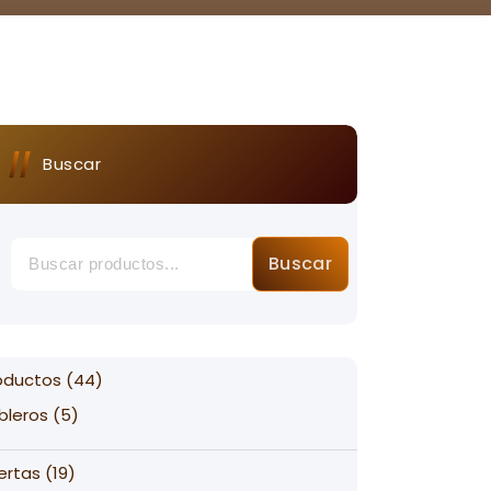
Buscar
Buscar
44
oductos
44
products
5
bleros
5
products
19
ertas
19