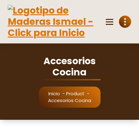
Saltar
al
contenido
Venta mayorista y minorista de madera
Accesorios
Cocina
Inicio
-
Product
-
Accesorios Cocina