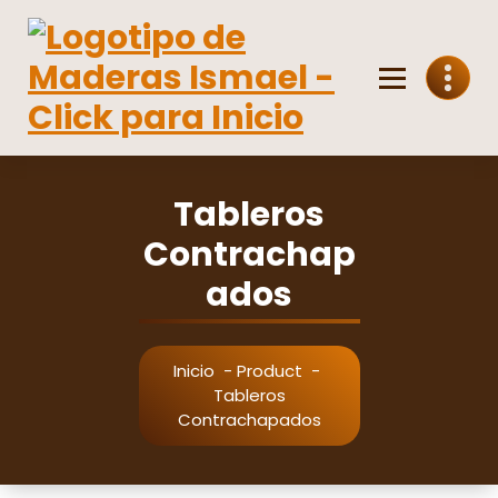
Saltar
al
contenido
Venta mayorista y minorista de madera
Tableros
Contrachap
ados
Inicio
-
Product
-
Tableros
Contrachapados