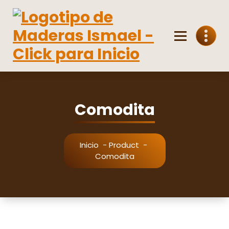
Saltar
al
contenido
Venta mayorista y minorista de madera
Comodita
Inicio
-
Product
-
Comodita