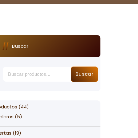
Buscar
Buscar
44
oductos
44
products
5
bleros
5
products
19
ertas
19